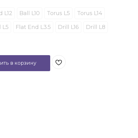
d L12
Ball L10
Torus L5
Torus L14
d L5
Flat End L3.5
Drill L16
Drill L8
ить в корзину