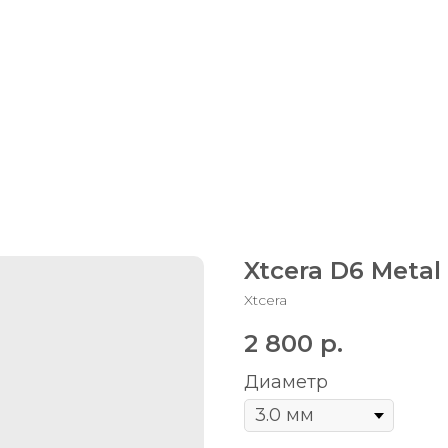
0
1
Xtcera D6 Metal
Xtcera
2 800
р.
Диаметр