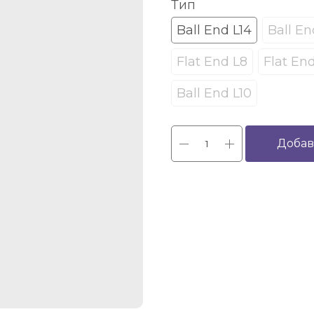
Тип
Ball End L14
Ball En
Flat End L8
Flat En
Ball End L10
Добав