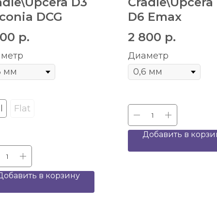
adle\Upcera D3
Cradle\Upcera
rconia DCG
D6 Emax
500
р.
2 800
р.
метр
Диаметр
l
Flat
Добавить в корзи
Добавить в корзину