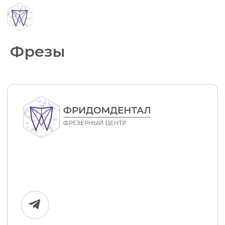
0
1
Фрезы
Телефон:
+7 925 425-89-89
Перезвонить
нам