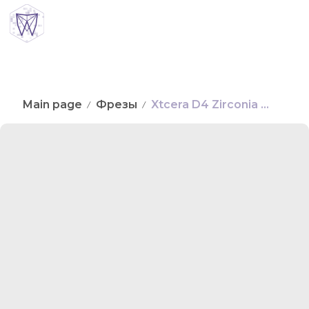
0
1
Main page
Фрезы
Xtcera D4 Zirconia DCG