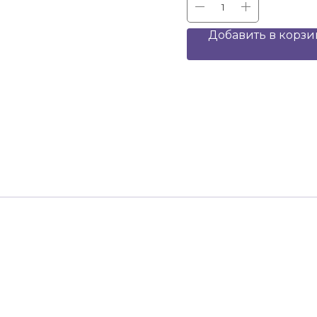
Добавить в корзи
айт носит исключительно
х не является публичной оффертой,
ого кодекса РФ. Конфиденциальность