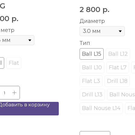
G
2 800
р.
500
р.
Диаметр
метр
Тип
Ball L15
Ball L12
l
Flat
Ball L10
Flat L7
Flat L3
Drill L18
Drill L13
Ball Nous
Добавить в корзину
Ball Nouse L14
Fla