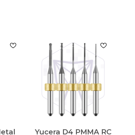
etal
Yucera D4 PMMA RC
Ad