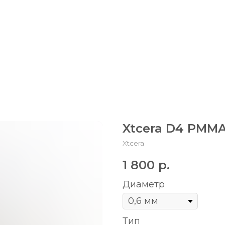
0
1
Xtcera D4 PMM
Xtcera
1 800
р.
Диаметр
Тип