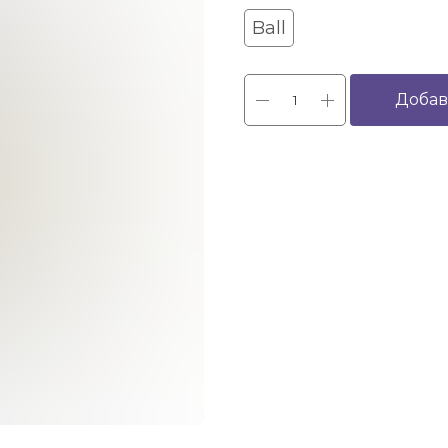
Ball
Добав