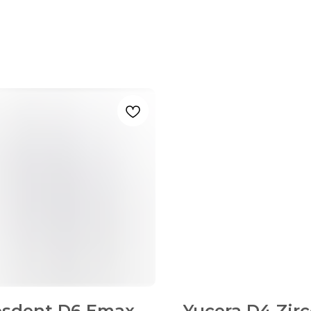
osdent D6 Emax
Yucera D4 Zir