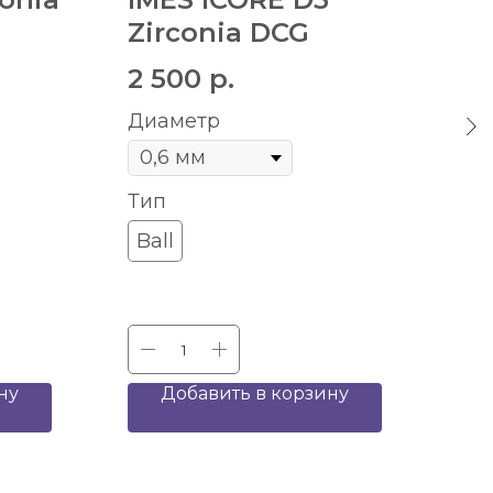
Zirconia DCG
1 
2 500
р.
Ди
Диаметр
Ти
Тип
Ba
Ball
ну
Добавить в корзину