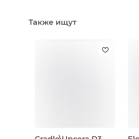
Также ищут
etal
Cradle\Upcera D3
El